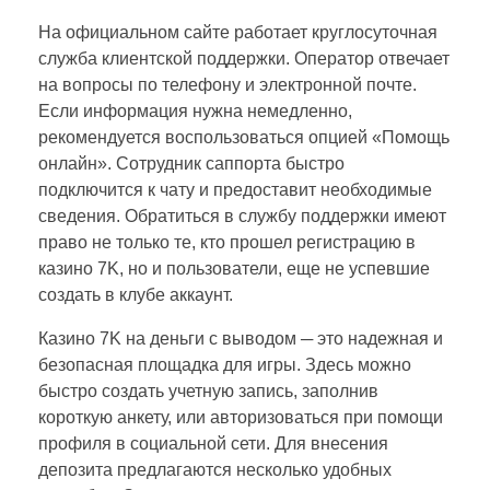
На официальном сайте работает круглосуточная
служба клиентской поддержки. Оператор отвечает
на вопросы по телефону и электронной почте.
Если информация нужна немедленно,
рекомендуется воспользоваться опцией «Помощь
онлайн». Сотрудник саппорта быстро
подключится к чату и предоставит необходимые
сведения. Обратиться в службу поддержки имеют
право не только те, кто прошел регистрацию в
казино 7K, но и пользователи, еще не успевшие
создать в клубе аккаунт.
Казино 7K на деньги с выводом ─ это надежная и
безопасная площадка для игры. Здесь можно
быстро создать учетную запись, заполнив
короткую анкету, или авторизоваться при помощи
профиля в социальной сети. Для внесения
депозита предлагаются несколько удобных