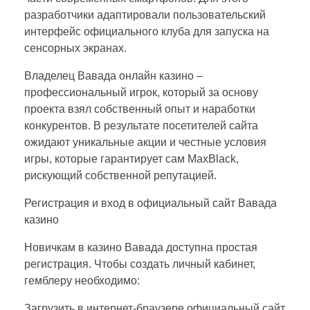
разработчики адаптировали пользовательский
интерфейс официального клуба для запуска на
сенсорных экранах.
Владелец Вавада онлайн казино –
профессиональный игрок, который за основу
проекта взял собственный опыт и наработки
конкурентов. В результате посетителей сайта
ожидают уникальные акции и честные условия
игры, которые гарантирует сам MaxBlack,
рискующий собственной репутацией.
Регистрация и вход в официальный сайт Вавада
казино
Новичкам в казино Вавада доступна простая
регистрация. Чтобы создать личный кабинет,
гемблеру необходимо:
Загрузить в интернет-браузере официальный сайт