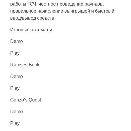
Elevator Modernization
работы ГСЧ, честное проведение раундов,
правильное начисление выигрышей и быстрый
Passenger Elevators
Violation Removal
ввод/вывод средств.
CAREERS
Glass Elevators
Elevator Repair
Игровые автоматы
Truck Elevators
Demo
FREE QUOTE
Automobile Elevators
Play
Ramses Book
Demo
Play
Gonzo’s Quest
Demo
Play