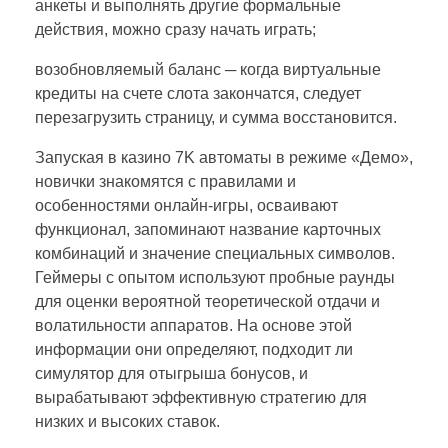
анкеты и выполнять другие формальные
действия, можно сразу начать играть;
возобновляемый баланс ─ когда виртуальные
кредиты на счете слота закончатся, следует
перезагрузить страницу, и сумма восстановится.
Запуская в казино 7K автоматы в режиме «Демо»,
новички знакомятся с правилами и
особенностями онлайн-игры, осваивают
функционал, запоминают название карточных
комбинаций и значение специальных символов.
Геймеры с опытом используют пробные раунды
для оценки вероятной теоретической отдачи и
волатильности аппаратов. На основе этой
информации они определяют, подходит ли
симулятор для отыгрыша бонусов, и
вырабатывают эффективную стратегию для
низких и высоких ставок.