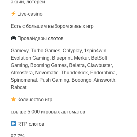
акции, лотереи
Live-casino
Есть с большим выбором живых игр
Провайдеры слотов
Gamevy, Turbo Games, Onlyplay, 1spin4win,
Evolution Gaming, Blueprint, Merkur, BetSoft
Gaming, Booming Games, Belatra, Clawbuster,
Atmosfera, Novomatic, Thunderkick, Endorphina,
Spinomenal, Push Gaming, Booongo, Ainsworth,
Rabcat
Количество игр
свыше 5 000 игровых автоматов
RTP слотов
97,7%