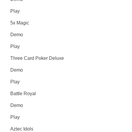
Play
5x Magic
Demo
Play
Three Card Poker Deluxe
Demo
Play
Battle Royal
Demo
Play
Aztec Idols