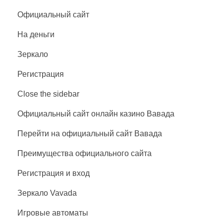
Официальный сайт
На деньги
Зеркало
Регистрация
Close the sidebar
Официальный сайт онлайн казино Вавада
Перейти на официальный сайт Вавада
Преимущества официального сайта
Регистрация и вход
Зеркало Vavada
Игровые автоматы