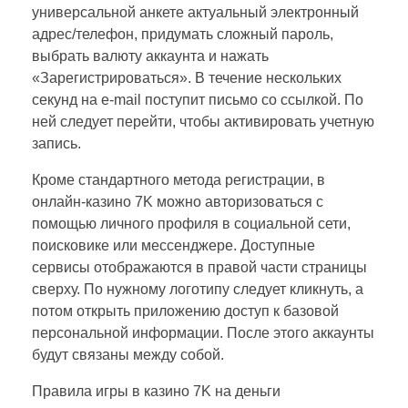
универсальной анкете актуальный электронный
адрес/телефон, придумать сложный пароль,
выбрать валюту аккаунта и нажать
«Зарегистрироваться». В течение нескольких
секунд на e-mail поступит письмо со ссылкой. По
ней следует перейти, чтобы активировать учетную
запись.
Кроме стандартного метода регистрации, в
онлайн-казино 7K можно авторизоваться с
помощью личного профиля в социальной сети,
поисковике или мессенджере. Доступные
сервисы отображаются в правой части страницы
сверху. По нужному логотипу следует кликнуть, а
потом открыть приложению доступ к базовой
персональной информации. После этого аккаунты
будут связаны между собой.
Правила игры в казино 7K на деньги