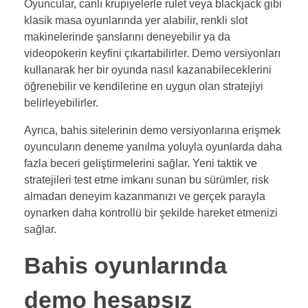
Oyuncular, canlı krupiyelerle rulet veya blackjack gibi
klasik masa oyunlarında yer alabilir, renkli slot
makinelerinde şanslarını deneyebilir ya da
videopokerin keyfini çıkartabilirler. Demo versiyonları
kullanarak her bir oyunda nasıl kazanabileceklerini
öğrenebilir ve kendilerine en uygun olan stratejiyi
belirleyebilirler.
Ayrıca, bahis sitelerinin demo versiyonlarına erişmek
oyuncuların deneme yanılma yoluyla oyunlarda daha
fazla beceri geliştirmelerini sağlar. Yeni taktik ve
stratejileri test etme imkanı sunan bu sürümler, risk
almadan deneyim kazanmanızı ve gerçek parayla
oynarken daha kontrollü bir şekilde hareket etmenizi
sağlar.
Bahis oyunlarında
demo hesapsız