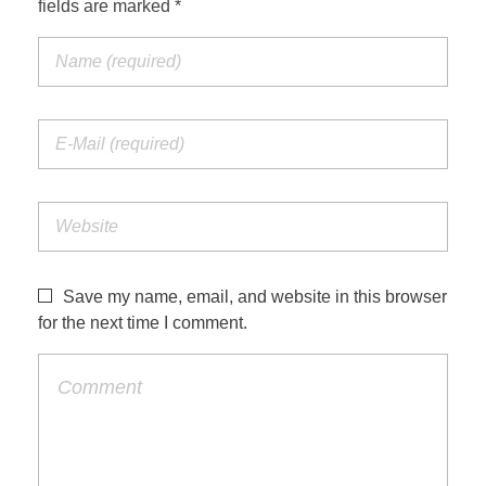
fields are marked *
Save my name, email, and website in this browser
for the next time I comment.