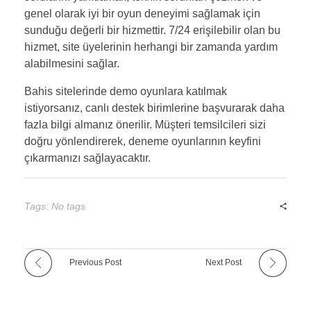
genel olarak iyi bir oyun deneyimi sağlamak için
sunduğu değerli bir hizmettir. 7/24 erişilebilir olan bu
hizmet, site üyelerinin herhangi bir zamanda yardım
alabilmesini sağlar.
Bahis sitelerinde demo oyunlara katılmak
istiyorsanız, canlı destek birimlerine başvurarak daha
fazla bilgi almanız önerilir. Müşteri temsilcileri sizi
doğru yönlendirerek, deneme oyunlarının keyfini
çıkarmanızı sağlayacaktır.
Tags: No tags
Previous Post
Next Post