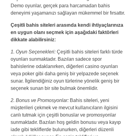
Demo oyunlar, gerçek para harcamadan bahis
deneyimi yaşamanızı sağlayan mükemmel bir fırsattır.
Çeşitli bahis siteleri arasında kendi ihtiyaçlarınıza
en uygun olanı seçmek için aşağıdaki faktörleri
dikkate alabilirsiniz:
1. Oyun Seçenekleri:
Çeşitli bahis siteleri farklı türde
oyunları sunmaktadır. Bazıları sadece spor
bahislerine odaklanırken, diğerleri casino oyunları
veya poker gibi daha geniş bir yelpazede seçenek
sunar. İlgilendiğiniz oyun türlerine yönelik geniş bir
seçenek sunan bir site bulmak önemlidir.
2. Bonus ve Promosyonlar:
Bahis siteleri, yeni
müşterileri çekmek ve mevcut kullanıcıların ilgisini
canlı tutmak için çeşitli bonuslar ve promosyonlar
sunmaktadır. Bazıları hoş geldin bonusu veya kayıp
iade gibi tekliflerde bulunurken, diğerleri düzenli