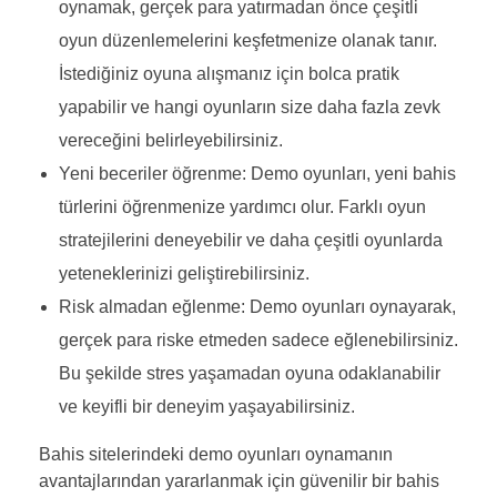
oynamak, gerçek para yatırmadan önce çeşitli
oyun düzenlemelerini keşfetmenize olanak tanır.
İstediğiniz oyuna alışmanız için bolca pratik
yapabilir ve hangi oyunların size daha fazla zevk
vereceğini belirleyebilirsiniz.
Yeni beceriler öğrenme: Demo oyunları, yeni bahis
türlerini öğrenmenize yardımcı olur. Farklı oyun
stratejilerini deneyebilir ve daha çeşitli oyunlarda
yeteneklerinizi geliştirebilirsiniz.
Risk almadan eğlenme: Demo oyunları oynayarak,
gerçek para riske etmeden sadece eğlenebilirsiniz.
Bu şekilde stres yaşamadan oyuna odaklanabilir
ve keyifli bir deneyim yaşayabilirsiniz.
Bahis sitelerindeki demo oyunları oynamanın
avantajlarından yararlanmak için güvenilir bir bahis