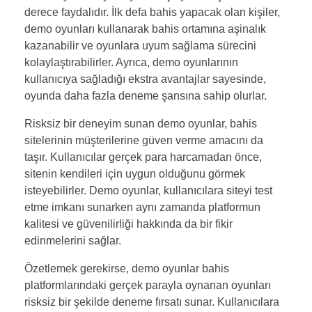
derece faydalıdır. İlk defa bahis yapacak olan kişiler,
demo oyunları kullanarak bahis ortamına aşinalık
kazanabilir ve oyunlara uyum sağlama sürecini
kolaylaştırabilirler. Ayrıca, demo oyunlarının
kullanıcıya sağladığı ekstra avantajlar sayesinde,
oyunda daha fazla deneme şansına sahip olurlar.
Risksiz bir deneyim sunan demo oyunlar, bahis
sitelerinin müşterilerine güven verme amacını da
taşır. Kullanıcılar gerçek para harcamadan önce,
sitenin kendileri için uygun olduğunu görmek
isteyebilirler. Demo oyunlar, kullanıcılara siteyi test
etme imkanı sunarken aynı zamanda platformun
kalitesi ve güvenilirliği hakkında da bir fikir
edinmelerini sağlar.
Özetlemek gerekirse, demo oyunlar bahis
platformlarındaki gerçek parayla oynanan oyunları
risksiz bir şekilde deneme fırsatı sunar. Kullanıcılara