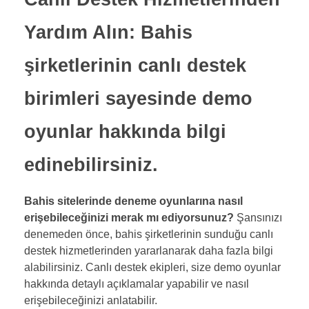
Yardım Alın: Bahis
şirketlerinin canlı destek
birimleri sayesinde demo
oyunlar hakkında bilgi
edinebilirsiniz.
Bahis sitelerinde deneme oyunlarına nasıl
erişebileceğinizi merak mı ediyorsunuz?
Şansınızı
denemeden önce, bahis şirketlerinin sunduğu canlı
destek hizmetlerinden yararlanarak daha fazla bilgi
alabilirsiniz. Canlı destek ekipleri, size demo oyunlar
hakkında detaylı açıklamalar yapabilir ve nasıl
erişebileceğinizi anlatabilir.