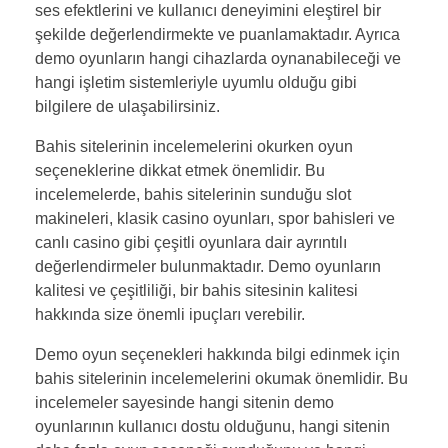
ses efektlerini ve kullanıcı deneyimini eleştirel bir
şekilde değerlendirmekte ve puanlamaktadır. Ayrıca
demo oyunların hangi cihazlarda oynanabileceği ve
hangi işletim sistemleriyle uyumlu olduğu gibi
bilgilere de ulaşabilirsiniz.
Bahis sitelerinin incelemelerini okurken oyun
seçeneklerine dikkat etmek önemlidir. Bu
incelemelerde, bahis sitelerinin sunduğu slot
makineleri, klasik casino oyunları, spor bahisleri ve
canlı casino gibi çeşitli oyunlara dair ayrıntılı
değerlendirmeler bulunmaktadır. Demo oyunların
kalitesi ve çeşitliliği, bir bahis sitesinin kalitesi
hakkında size önemli ipuçları verebilir.
Demo oyun seçenekleri hakkında bilgi edinmek için
bahis sitelerinin incelemelerini okumak önemlidir. Bu
incelemeler sayesinde hangi sitenin demo
oyunlarının kullanıcı dostu olduğunu, hangi sitenin