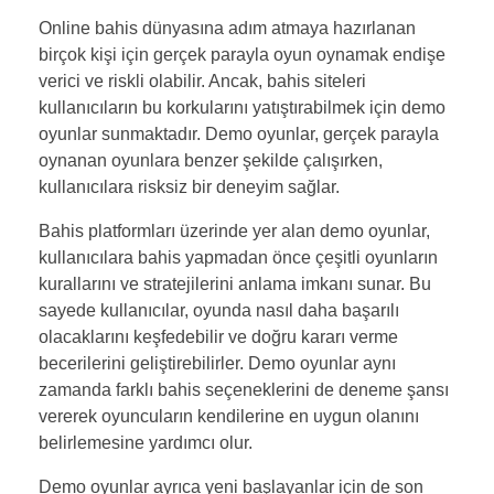
Online bahis dünyasına adım atmaya hazırlanan
birçok kişi için gerçek parayla oyun oynamak endişe
verici ve riskli olabilir. Ancak, bahis siteleri
kullanıcıların bu korkularını yatıştırabilmek için demo
oyunlar sunmaktadır. Demo oyunlar, gerçek parayla
oynanan oyunlara benzer şekilde çalışırken,
kullanıcılara risksiz bir deneyim sağlar.
Bahis platformları üzerinde yer alan demo oyunlar,
kullanıcılara bahis yapmadan önce çeşitli oyunların
kurallarını ve stratejilerini anlama imkanı sunar. Bu
sayede kullanıcılar, oyunda nasıl daha başarılı
olacaklarını keşfedebilir ve doğru kararı verme
becerilerini geliştirebilirler. Demo oyunlar aynı
zamanda farklı bahis seçeneklerini de deneme şansı
vererek oyuncuların kendilerine en uygun olanını
belirlemesine yardımcı olur.
Demo oyunlar ayrıca yeni başlayanlar için de son