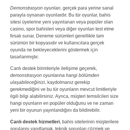
Demonstrasyon oyunları
, gerçek para yerine sanal
parayla oynanan oyunlardır. Bu tür oyunlar, bahis
sitesi üyelerine yeni yayınlanan veya popüler olan
casino, spor bahisleri veya diğer oyunları test etme
fırsatı sunar. Deneme sürümleri genellikle tam
sürümün bir kopyasıdır ve kullanıcılara gerçek
oyunda ne bekleyeceklerini göstermek için
tasarlanmıştır.
Canlı destek birimleriyle iletişime geçerek,
demonstrasyon oyunlarına hangi bölümden
ulaşabileceğinizi
, kaydolmanız gerekip
gerekmediğini ve bu tür oyunların mevcut limitleriyle
ilgili bilgi alabilirsiniz. Ayrıca, müşteri temsilcileri size
hangi oyunların en popüler olduğunu ve ne zaman
yeni bir oyunun yayınlandığını da bildirebilir.
Canlı destek hizmetleri
, bahis sitelerinin müşterilere
sorularını yanıtlamak, teknik sorunları çözmek ve