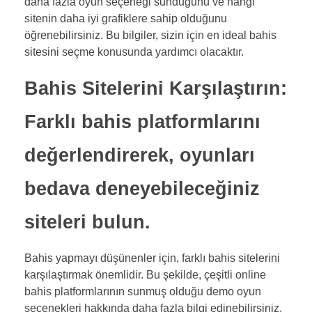
daha fazla oyun seçeneği sunduğunu ve hangi
sitenin daha iyi grafiklere sahip olduğunu
öğrenebilirsiniz. Bu bilgiler, sizin için en ideal bahis
sitesini seçme konusunda yardımcı olacaktır.
Bahis Sitelerini Karşılaştırın:
Farklı bahis platformlarını
değerlendirerek, oyunları
bedava deneyebileceğiniz
siteleri bulun.
Bahis yapmayı düşünenler için, farklı bahis sitelerini
karşılaştırmak önemlidir. Bu şekilde, çeşitli online
bahis platformlarının sunmuş olduğu demo oyun
seçenekleri hakkında daha fazla bilgi edinebilirsiniz.