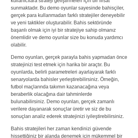
kullanıcılara strateji geliştirmeleri için bir fırsat
sunmaktadır. Bu demo oyunlar sayesinde bahisçiler,
gerçek para kullanmadan farklı stratejiler deneyebilir
ve yeni taktikler oluşturabilir. Bahis sektöründe
başarılı olmak için iyi bir stratejiye sahip olmanız
önemlidir ve demo oyunlar size bu konuda yardımcı
olabilir.
Demo oyunları, gerçek parayla bahis yapmadan önce
stratejinizi test etmek için harika bir araçtır. Bu
oyunlarda, belirli parametreleri ayarlayarak farklı
senaryolarda bahisler yerleştirebilirsiniz. Örneğin,
futbol maçlarında takımın kazanacağına veya
beraberlik olacağına dair tahminlerde
bulunabilirsiniz. Demo oyunları, gerçek zamanlı
verilere dayanarak sonuçlar üretir ve siz de bu
sonuçları analiz ederek stratejinizi iyileştirebilirsiniz.
Bahis stratejileri her zaman kendinizi güvende
hissettiğiniz bir alanda denemek için mükemmel bir