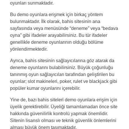
oyunları sunmaktadır.
Bu demo oyunlara erişmek için birkaç yöntem
bulunmaktadır. İlk olarak, bahis sitesinin ana
sayfasında veya menüsünde “deneme” veya “bedava
oyna” gibi ifadeler arayabilirsiniz. Bu tür ifadeler
genellikle deneme oyunlarının olduğu bölüme
yönlendirmektedir.
Ayrıca, bahis sitesinin sağlayıcılarına göz atarak da
deneme oyunlarını bulabilirsiniz. Büyük çoğunluğu
tanınmış oyun sağlayıcıları tarafından geliştirilen bu
oyunlar; slot makineleri, poker, rulet ve blackjack gibi
popüler kumar oyunlarını içerebilir.
Yine de, bazı bahis siteleri demo oyunlara erişim için
üyelik gerektirebilir. Üyeliği tamamlamadan önce site
hakkında güvenilirlik kontrolü yapmak önemlidir.
Sitenin lisanslı olması ve teknik güvenlik önlemlerini
alması büyük önem taşımaktadır.