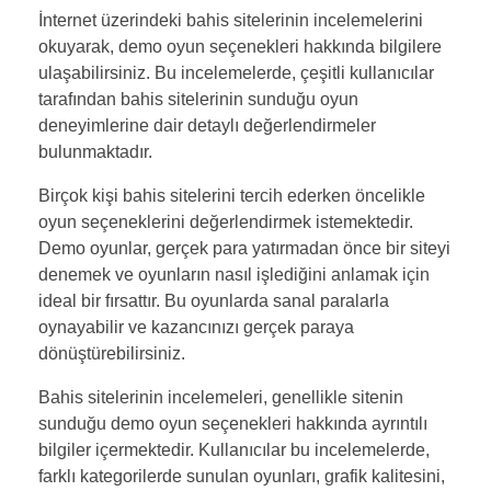
İnternet üzerindeki bahis sitelerinin incelemelerini
okuyarak, demo oyun seçenekleri hakkında bilgilere
ulaşabilirsiniz. Bu incelemelerde, çeşitli kullanıcılar
tarafından bahis sitelerinin sunduğu oyun
deneyimlerine dair detaylı değerlendirmeler
bulunmaktadır.
Birçok kişi bahis sitelerini tercih ederken öncelikle
oyun seçeneklerini değerlendirmek istemektedir.
Demo oyunlar, gerçek para yatırmadan önce bir siteyi
denemek ve oyunların nasıl işlediğini anlamak için
ideal bir fırsattır. Bu oyunlarda sanal paralarla
oynayabilir ve kazancınızı gerçek paraya
dönüştürebilirsiniz.
Bahis sitelerinin incelemeleri, genellikle sitenin
sunduğu demo oyun seçenekleri hakkında ayrıntılı
bilgiler içermektedir. Kullanıcılar bu incelemelerde,
farklı kategorilerde sunulan oyunları, grafik kalitesini,