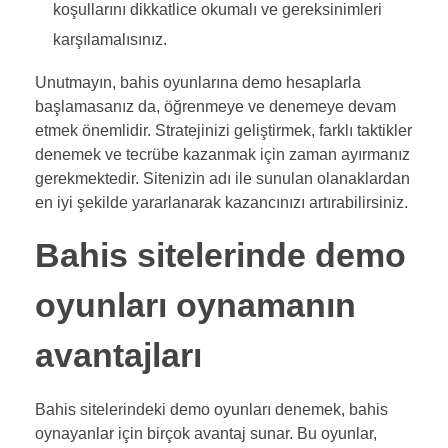
koşullarını dikkatlice okumalı ve gereksinimleri
karşılamalısınız.
Unutmayın, bahis oyunlarına demo hesaplarla
başlamasanız da, öğrenmeye ve denemeye devam
etmek önemlidir. Stratejinizi geliştirmek, farklı taktikler
denemek ve tecrübe kazanmak için zaman ayırmanız
gerekmektedir. Sitenizin adı ile sunulan olanaklardan
en iyi şekilde yararlanarak kazancınızı artırabilirsiniz.
Bahis sitelerinde demo
oyunları oynamanın
avantajları
Bahis sitelerindeki demo oyunları denemek, bahis
oynayanlar için birçok avantaj sunar. Bu oyunlar,