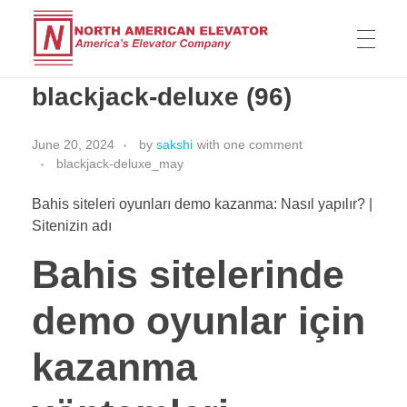
blackjack-deluxe (96)
HOME
North American Elevator
America's Elevator Company
June 20, 2024
by
sakshi
with
one comment
blackjack-deluxe_may
DOOR LOCK MONITORING
Bahis siteleri oyunları demo kazanma: Nasıl yapılır? |
Sitenizin adı
SERVICES
Bahis sitelerinde
demo oyunlar için
24 Hour Service
ELEVATORS
kazanma
Elevator Installation
Commercial Elevators
ABOUT