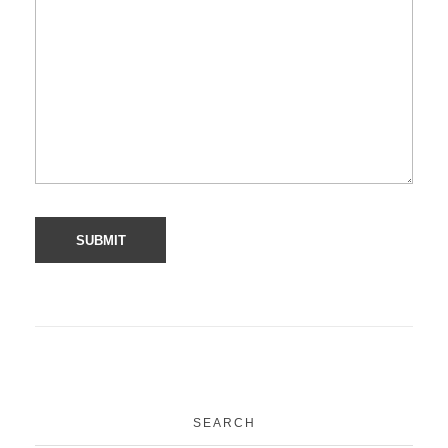
SEARCH