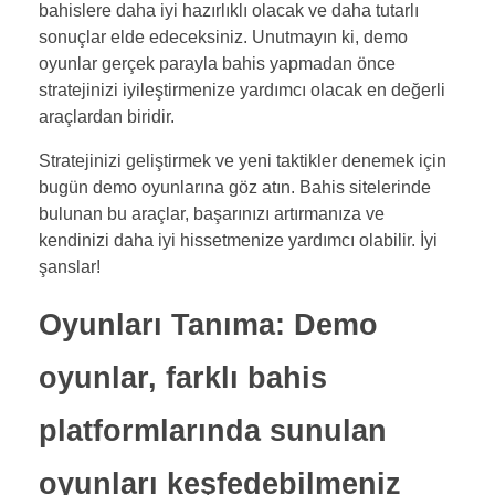
bahislere daha iyi hazırlıklı olacak ve daha tutarlı
sonuçlar elde edeceksiniz. Unutmayın ki, demo
oyunlar gerçek parayla bahis yapmadan önce
stratejinizi iyileştirmenize yardımcı olacak en değerli
araçlardan biridir.
Stratejinizi geliştirmek ve yeni taktikler denemek için
bugün demo oyunlarına göz atın. Bahis sitelerinde
bulunan bu araçlar, başarınızı artırmanıza ve
kendinizi daha iyi hissetmenize yardımcı olabilir. İyi
şanslar!
Oyunları Tanıma: Demo
oyunlar, farklı bahis
platformlarında sunulan
oyunları keşfedebilmeniz