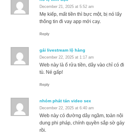
December 21, 2025 at 5:52 am
Mẹ kiếp, mất tiền thì bực một, bị nó lấy
thông tin đi vay app mới cay.
Reply
gái livestream lộ hàng
December 22, 2025 at 1:17 am
Web này là ổ rửa tiền, dây vào chỉ có đi
tù. Né gấp!
Reply
nhóm phát tán video sex
December 22, 2025 at 6:40 am
Web này có đường dây ngầm, toàn nội
dung phi pháp, chính quyền sắp sờ gáy
rồi.