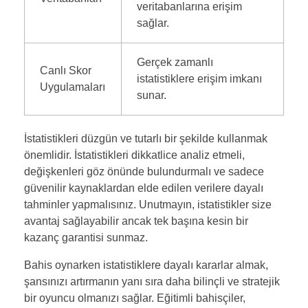
veritabanlarına erişim
sağlar.
Gerçek zamanlı
Canlı Skor
istatistiklere erişim imkanı
Uygulamaları
sunar.
İstatistikleri düzgün ve tutarlı bir şekilde kullanmak
önemlidir. İstatistikleri dikkatlice analiz etmeli,
değişkenleri göz önünde bulundurmalı ve sadece
güvenilir kaynaklardan elde edilen verilere dayalı
tahminler yapmalısınız. Unutmayın, istatistikler size
avantaj sağlayabilir ancak tek başına kesin bir
kazanç garantisi sunmaz.
Bahis oynarken istatistiklere dayalı kararlar almak,
şansınızı artırmanın yanı sıra daha bilinçli ve stratejik
bir oyuncu olmanızı sağlar. Eğitimli bahisçiler,