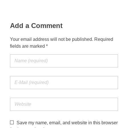
Add a Comment
Your email address will not be published. Required
fields are marked *
Save my name, email, and website in this browser