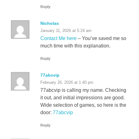
Reply
Nicholas
January 11, 2026 at 5:24 am
Contact Me here
– You’ve saved me so
much time with this explanation.
Reply
77abcvip
February 26, 2026 at 1:40 pm
77abcvip is calling my name. Checking
it out, and initial impressions are good.
Wide selection of games, so here is the
door:
77abcvip
Reply