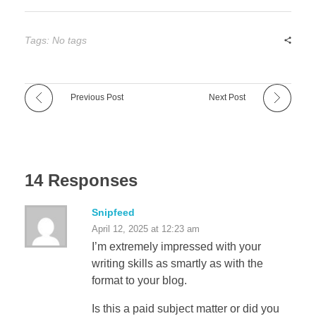
Tags: No tags
Previous Post
Next Post
14 Responses
Snipfeed
April 12, 2025 at 12:23 am
I’m extremely impressed with your
writing skills as smartly as with the
format to your blog.
Is this a paid subject matter or did you