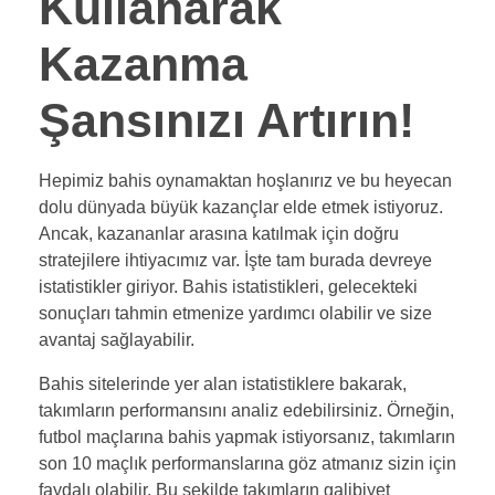
Kullanarak
Elevator Modernization
Kazanma
Passenger Elevators
Violation Removal
CAREERS
Glass Elevators
Elevator Repair
Şansınızı Artırın!
Truck Elevators
Hepimiz bahis oynamaktan hoşlanırız ve bu heyecan
FREE QUOTE
Automobile Elevators
dolu dünyada büyük kazançlar elde etmek istiyoruz.
Ancak, kazananlar arasına katılmak için doğru
stratejilere ihtiyacımız var. İşte tam burada devreye
istatistikler giriyor. Bahis istatistikleri, gelecekteki
sonuçları tahmin etmenize yardımcı olabilir ve size
avantaj sağlayabilir.
Bahis sitelerinde yer alan istatistiklere bakarak,
takımların performansını analiz edebilirsiniz. Örneğin,
futbol maçlarına bahis yapmak istiyorsanız, takımların
son 10 maçlık performanslarına göz atmanız sizin için
faydalı olabilir. Bu şekilde takımların galibiyet