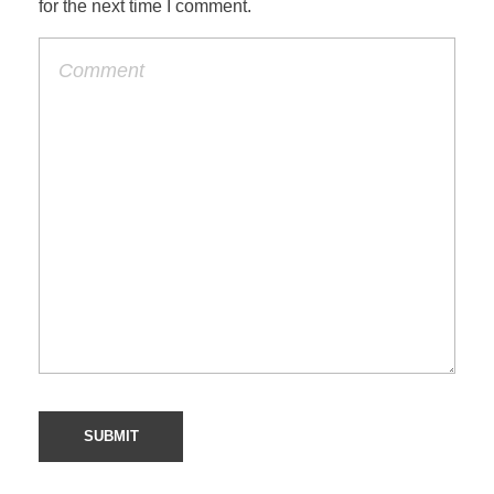
for the next time I comment.