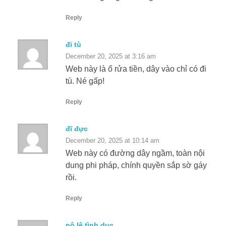
Reply
đi tù
December 20, 2025 at 3:16 am
Web này là ổ rửa tiền, dây vào chỉ có đi
tù. Né gấp!
Reply
đĩ đực
December 20, 2025 at 10:14 am
Web này có đường dây ngầm, toàn nội
dung phi pháp, chính quyền sắp sờ gáy
rồi.
Reply
nô lệ tình dục