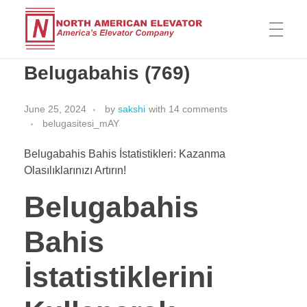
Belugabahis (769)
HOME
North American Elevator
America's Elevator Company
June 25, 2024
by
sakshi
with
14 comments
belugasitesi_mAY
DOOR LOCK MONITORING
Belugabahis Bahis İstatistikleri: Kazanma
Olasılıklarınızı Artırın!
SERVICES
Belugabahis
Bahis
24 Hour Service
ELEVATORS
İstatistiklerini
Elevator Installation
Commercial Elevators
ABOUT