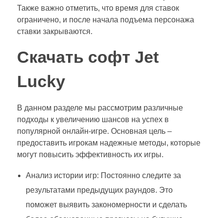
Также важно отметить, что время для ставок
ограничено, и после начала подъема персонажа
ставки закрываются.
Скачать софт Jet
Lucky
В данном разделе мы рассмотрим различные
подходы к увеличению шансов на успех в
популярной онлайн-игре. Основная цель –
предоставить игрокам надежные методы, которые
могут повысить эффективность их игры.
Анализ истории игр: Постоянно следите за
результатами предыдущих раундов. Это
поможет выявить закономерности и сделать