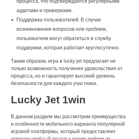
процесса, что подтверждается регулярными
аудитами и проверками.
Поддержка пользователей: В случае
возникновения вопросов или проблем,
пользователи могут обратиться в службу
поддержки, которая работает круглосуточно.
Таким образом, игра в lucky jet предлагает не
только возможность получения удовольствия от
процесса, но и гарантирует высокий уровень
безопасности для каждого участника.
Lucky Jet 1win
В данном разделе мы рассмотрим преимущества
и особенности мобильного варианта популярной
игровой платформы, который предоставляет
игрокам удобный доступ к своим любимым