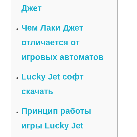
Elevator Modernization
Джет
Passenger Elevators
Violation Removal
Чем Лаки Джет
CAREERS
Glass Elevators
Elevator Repair
Truck Elevators
отличается от
FREE QUOTE
Automobile Elevators
игровых автоматов
Lucky Jet софт
скачать
Принцип работы
игры Lucky Jet