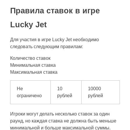
Правила ставок в игре
Lucky Jet
Для участия в игре Lucky Jet необходимо
следовать следующим правилам:
Количество ставок
Минимальная ставка
Максимальная ставка
Не
10
10000
ограничено
рублей
рублей
Игроки могут делать несколько ставок за один
раунд, но каждая ставка не должна быть меньше
минимальной и больше максимальной суммы.