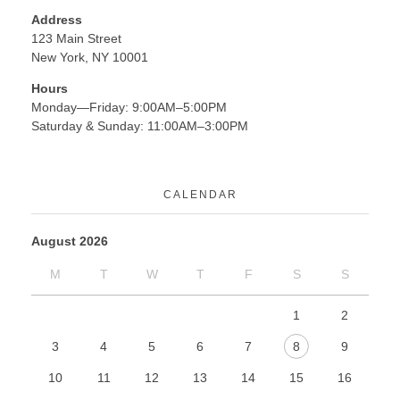
Address
123 Main Street
New York, NY 10001
Hours
Monday—Friday: 9:00AM–5:00PM
Saturday & Sunday: 11:00AM–3:00PM
CALENDAR
August 2026
M
T
W
T
F
S
S
1
2
3
4
5
6
7
8
9
10
11
12
13
14
15
16