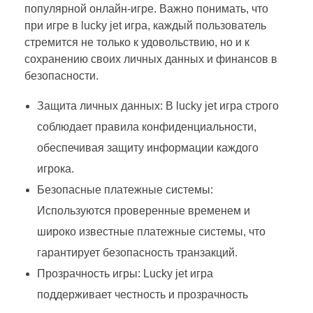
популярной онлайн-игре. Важно понимать, что
при игре в lucky jet игра, каждый пользователь
стремится не только к удовольствию, но и к
сохранению своих личных данных и финансов в
безопасности.
Защита личных данных: В lucky jet игра строго
соблюдает правила конфиденциальности,
обеспечивая защиту информации каждого
игрока.
Безопасные платежные системы:
Используются проверенные временем и
широко известные платежные системы, что
гарантирует безопасность транзакций.
Прозрачность игры: Lucky jet игра
поддерживает честность и прозрачность