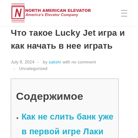
Что такое Lucky Jet игра и
HOME
North American Elevator
как начать в нее играть
America's Elevator Company
DOOR LOCK MONITORING
July 8, 2024
by
sakshi
with
no comment
Uncategorized
SERVICES
Содержимое
24 Hour Service
ELEVATORS
Как не слить банк уже
Elevator Installation
в первой игре Лаки
Commercial Elevators
ABOUT