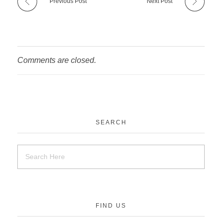
Previous Post
Next Post
Comments are closed.
SEARCH
FIND US