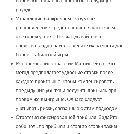
более обоснованные прогнозы на будущие
раунды.
Управление банкроллом: Разумное
распределение средств является ключевым
фактором успеха. Не вкладывайте все
средства в один раунд, а делите их на части для
более стабильной игры.
Использование стратегии Мартингейла: Этот
метод предполагает удвоение ставки после
каждого проигрыша, чтобы компенсировать
предыдущие убытки и получить прибыль при
первом же выигрыше. Однако следует
учитывать риски, связанные с этим подходом.
Стратегия фиксированной прибыли: Задайте
себе цель по прибыли и ставьте ставки таким