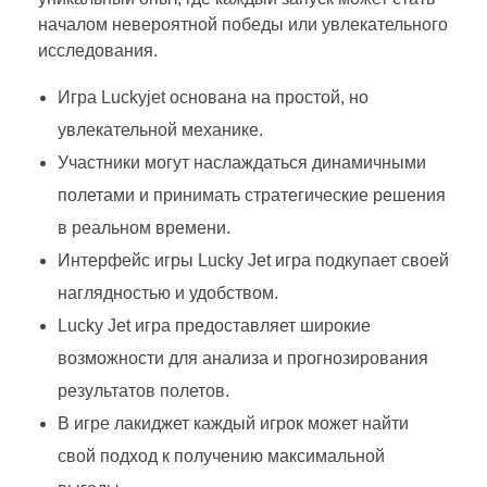
началом невероятной победы или увлекательного
исследования.
Игра Luckyjet основана на простой, но
увлекательной механике.
Участники могут наслаждаться динамичными
полетами и принимать стратегические решения
в реальном времени.
Интерфейс игры Lucky Jet игра подкупает своей
наглядностью и удобством.
Lucky Jet игра предоставляет широкие
возможности для анализа и прогнозирования
результатов полетов.
В игре лакиджет каждый игрок может найти
свой подход к получению максимальной