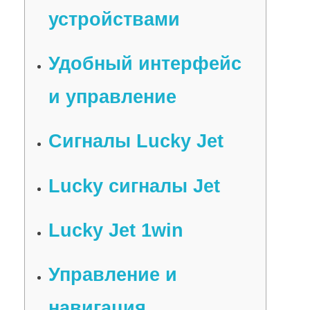
устройствами
Удобный интерфейс
и управление
Сигналы Lucky Jet
Lucky сигналы Jet
Lucky Jet 1win
Управление и
навигация