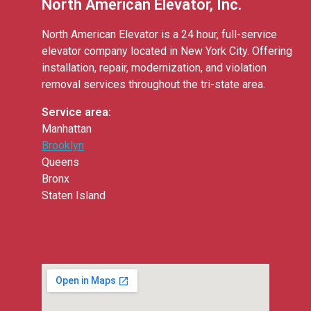
North American Elevator, Inc.
North American Elevator is a 24 hour, full-service
elevator company located in New York City. Offering
installation, repair, modernization, and violation
removal services throughout the tri-state area.
Service area:
Manhattan
Brooklyn
Queens
Bronx
Staten Island