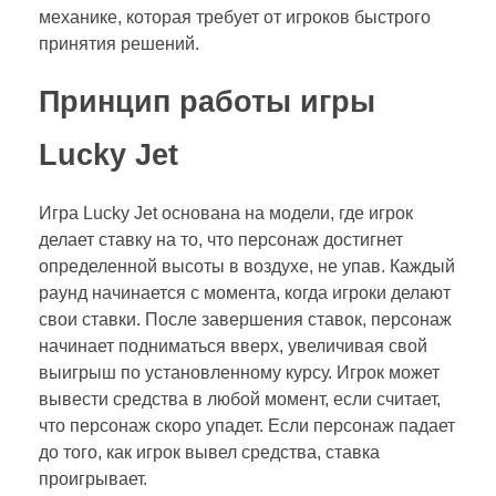
механике, которая требует от игроков быстрого
принятия решений.
Принцип работы игры
Lucky Jet
Игра Lucky Jet основана на модели, где игрок
делает ставку на то, что персонаж достигнет
определенной высоты в воздухе, не упав. Каждый
раунд начинается с момента, когда игроки делают
свои ставки. После завершения ставок, персонаж
начинает подниматься вверх, увеличивая свой
выигрыш по установленному курсу. Игрок может
вывести средства в любой момент, если считает,
что персонаж скоро упадет. Если персонаж падает
до того, как игрок вывел средства, ставка
проигрывает.